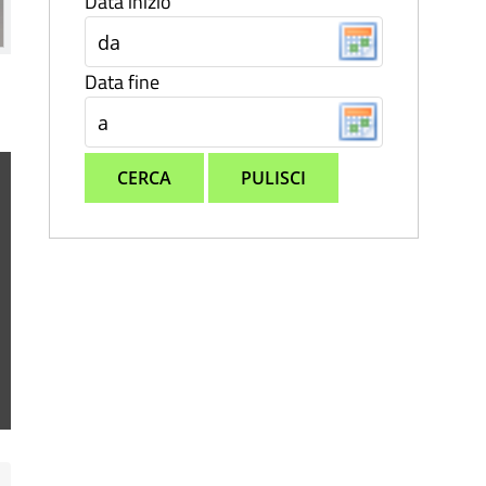
Data inizio
Data fine
CERCA
PULISCI