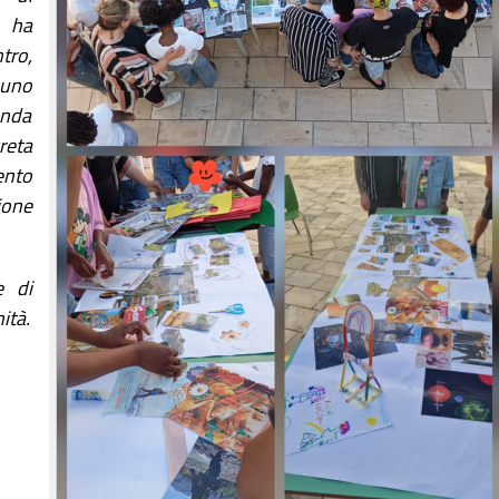
, ha
tro,
uno
enda
eta
ento
ione
e di
ità.