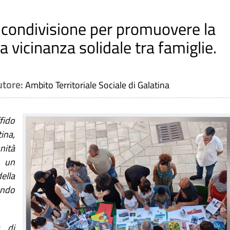
e condivisione per promuovere la
a vicinanza solidale tra famiglie.
utore:
Ambito Territoriale Sociale di Galatina
fido
ina
,
nità
 un
lla
endo
à di