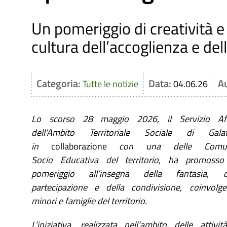
Un pomeriggio di creatività 
cultura dell’accoglienza e dell
Categoria:
Data:
A
Tutte le notizie
04.06.26
Lo scorso
28 maggio 2026
, il
Servizio Af
dell’Ambito Territoriale Sociale di Galat
in
collaborazione
con una
delle
Comu
Socio
E
ducativa del territori
o
, ha promosso
pomeriggio all’insegna della
fantasia
, de
partecipazione e della condivisione, coinvolg
minori e famiglie del territori
o.
L’iniziativa, realizzata nell’ambito delle attivit