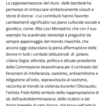
La rappresentazione
del muro delle bambole
ha
permesso di rintracciare simbolicamente vissuti e
storie di donne i cui contribuiti hanno favorito
cambiamenti significativi sul piano culturale sociale e
giuridico, come:
Rita Levi Montalcini
, che con il suo
esempio ha scardinato stereotipi e pregiudizi da
sempre appannaggio del mondo maschile, che
ancora oggi ostacolano la piena affermazione delle
donne in tutti i contesti istituzionali di potere;
Liliana Segre,
attivista, politica e attuale presidente
della Commissione straordinaria per il contrasto dei
fenomeni di intolleranza, razzismo, antisemitismo e
istigazione all’odio,
s
opravvissuta al razzismo,
racconta al mondo la violenza durante l’Olocausto;
l'artista
Frida Kahlo
simbolo della riappropriazione di
sé, dell'autodeterminazione, delle cicatrici e dei
dolori bagaglio di ogni donna, che trova nell'arte la